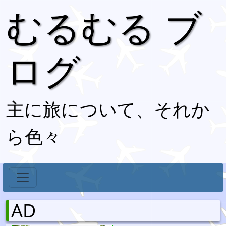
むるむる ブ
ログ
主に旅について、それか
ら色々
AD