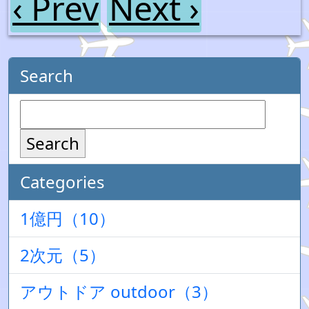
‹ Prev
Next ›
Search
Search
Categories
1億円（10）
2次元（5）
アウトドア outdoor（3）