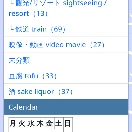
└ 観光/リゾート sightseeing /
resort（13）
└ 鉄道 train（69）
映像・動画 video movie（27）
未分類
豆腐 tofu（33）
酒 sake liquor（37）
Calendar
月
火
水
木
金
土
日