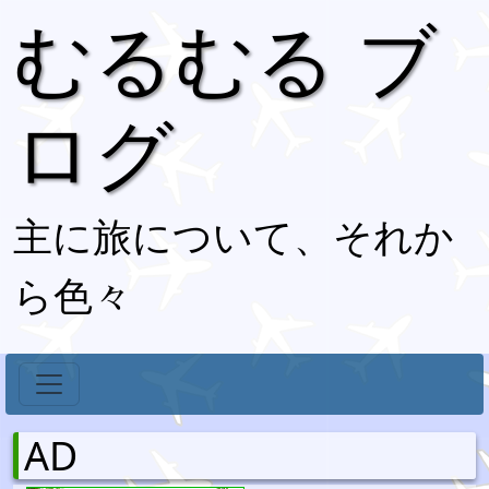
むるむる ブ
ログ
主に旅について、それか
ら色々
AD