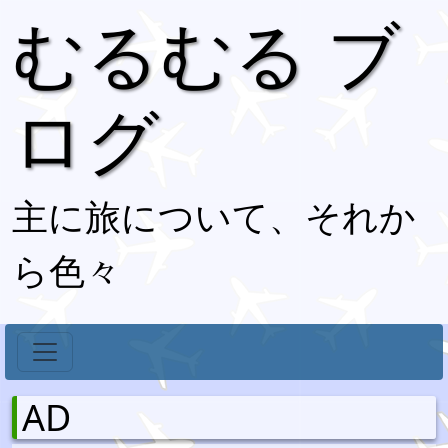
むるむる ブ
ログ
主に旅について、それか
ら色々
AD