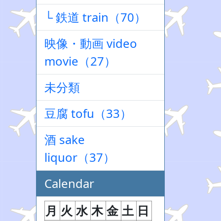
└ 鉄道 train（70）
映像・動画 video
movie（27）
未分類
豆腐 tofu（33）
酒 sake
liquor（37）
Calendar
月
火
水
木
金
土
日