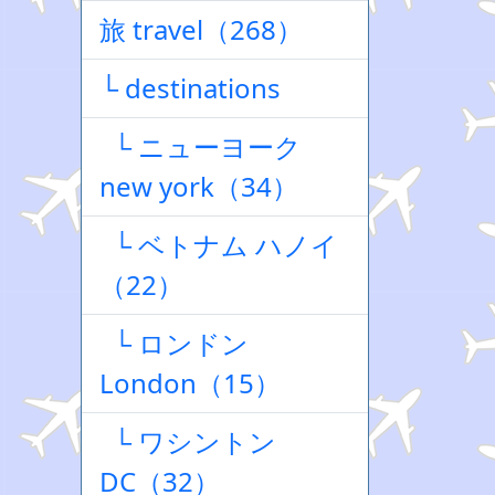
旅 travel（268）
└ destinations
└ ニューヨーク
new york（34）
└ ベトナム ハノイ
（22）
└ ロンドン
London（15）
└ ワシントン
DC（32）