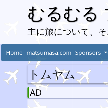
むるむる
主に旅について、そ
Home
matsumasa.com
Sponsors
トムヤム
AD