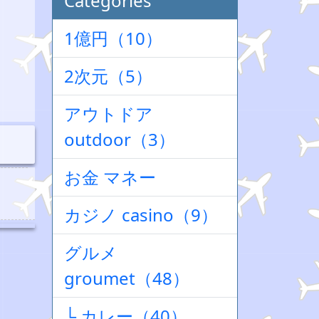
Categories
1億円（10）
2次元（5）
アウトドア
outdoor（3）
お金 マネー
カジノ casino（9）
グルメ
groumet（48）
└ カレー（40）