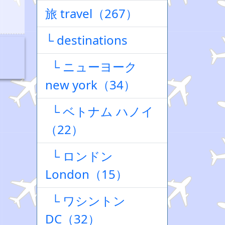
旅 travel（267）
└ destinations
└ ニューヨーク
new york（34）
└ ベトナム ハノイ
（22）
└ ロンドン
London（15）
└ ワシントン
DC（32）