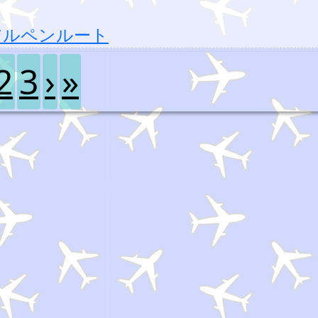
アルペンルート
2
3
›
»