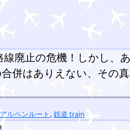
路線廃止の危機！しかし、
の合併はありえない、その真
部アルペンルート
,
鉄道 train
線