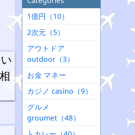
Categories
1億円（10）
2次元（5）
アウトドア
あい
outdoor（3）
相
お金 マネー
カジノ casino（9）
グルメ
groumet（48）
└ カレー（40）