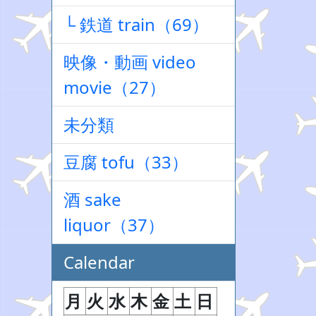
└ 鉄道 train（69）
映像・動画 video
movie（27）
未分類
豆腐 tofu（33）
酒 sake
liquor（37）
Calendar
月
火
水
木
金
土
日