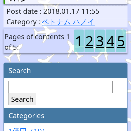
Post date : 2018.01.17 11:55
Category :
ベトナム ハノイ
1
2
3
4
5
Pages of contents 1
of 5:
Search
Search
Categories
1億円（10）