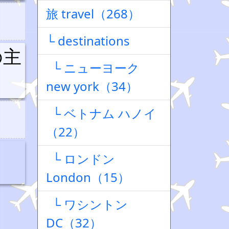
旅 travel（268）
└ destinations
の主
└ ニューヨーク
new york（34）
└ ベトナム ハノイ
（22）
└ ロンドン
London（15）
└ ワシントン
DC（32）