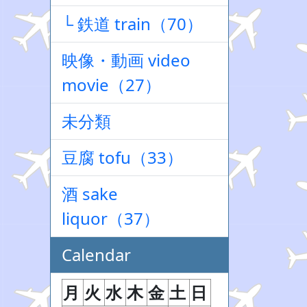
└ 鉄道 train（70）
映像・動画 video
movie（27）
未分類
豆腐 tofu（33）
酒 sake
liquor（37）
Calendar
月
火
水
木
金
土
日