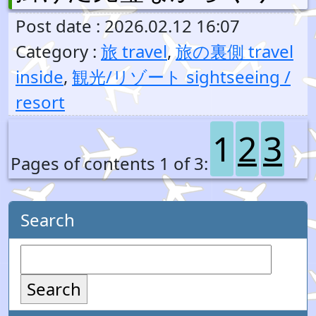
Post date : 2026.02.12 16:07
Category :
旅 travel
,
旅の裏側 travel
inside
,
観光/リゾート sightseeing /
resort
1
2
3
Pages of contents 1 of 3:
Search
Search