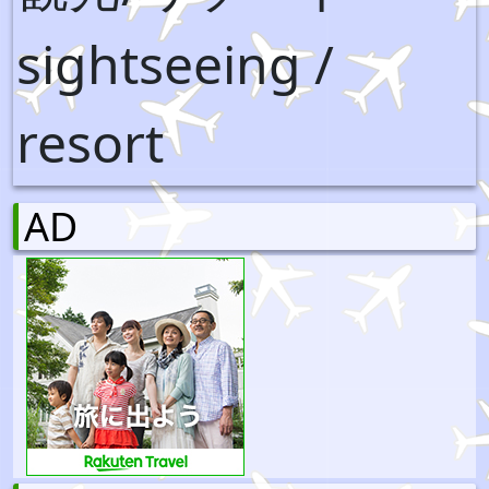
sightseeing /
resort
AD