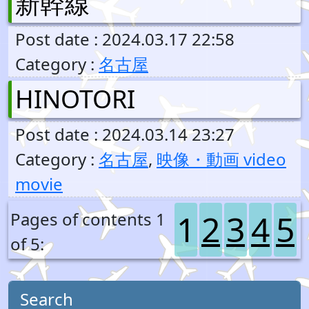
新幹線
Post date : 2024.03.17 22:58
Category :
名古屋
HINOTORI
Post date : 2024.03.14 23:27
Category :
名古屋
,
映像・動画 video
movie
1
2
3
4
5
Pages of contents 1
of 5:
Search