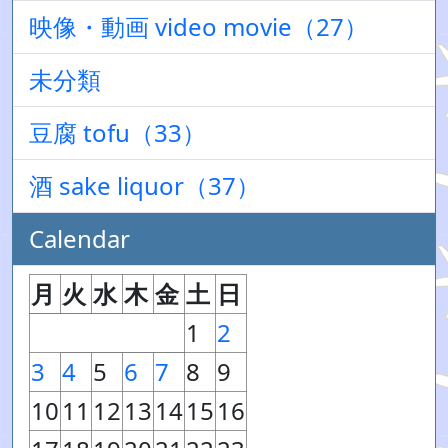
映像・動画 video movie（27）
未分類
豆腐 tofu（33）
酒 sake liquor（37）
Calendar
月
火
水
木
金
土
日
1
2
3
4
5
6
7
8
9
10
11
12
13
14
15
16