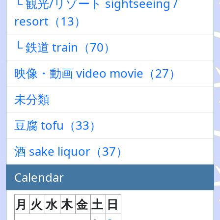
└ 観光/リゾート sightseeing /
resort（13）
└ 鉄道 train（70）
映像・動画 video movie（27）
未分類
豆腐 tofu（33）
酒 sake liquor（37）
Calendar
月
火
水
木
金
土
日