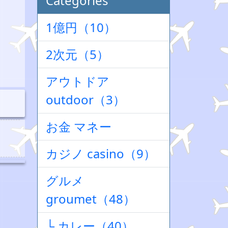
Categories
1億円（10）
2次元（5）
アウトドア
outdoor（3）
お金 マネー
カジノ casino（9）
グルメ
groumet（48）
└ カレー（40）