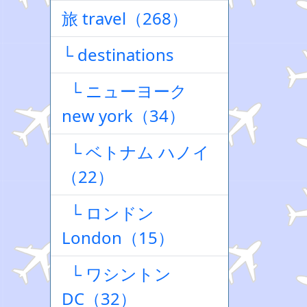
旅 travel（268）
└ destinations
└ ニューヨーク
new york（34）
└ ベトナム ハノイ
（22）
└ ロンドン
London（15）
└ ワシントン
DC（32）