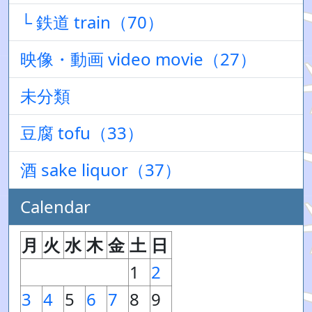
└ 鉄道 train（70）
映像・動画 video movie（27）
未分類
豆腐 tofu（33）
酒 sake liquor（37）
Calendar
月
火
水
木
金
土
日
1
2
3
4
5
6
7
8
9