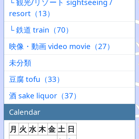
└ 観光/リゾート sightseeing /
resort（13）
└ 鉄道 train（70）
映像・動画 video movie（27）
未分類
豆腐 tofu（33）
酒 sake liquor（37）
Calendar
月
火
水
木
金
土
日