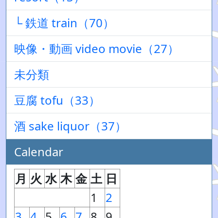
└ 鉄道 train（70）
映像・動画 video movie（27）
未分類
豆腐 tofu（33）
酒 sake liquor（37）
Calendar
月
火
水
木
金
土
日
1
2
3
4
5
6
7
8
9