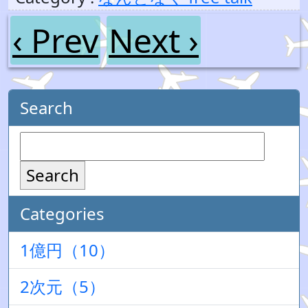
‹ Prev
Next ›
Search
Search
Categories
1億円（10）
2次元（5）