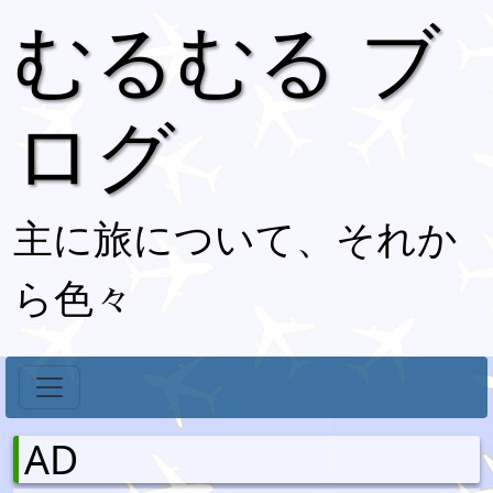
むるむる ブ
ログ
主に旅について、それか
ら色々
AD