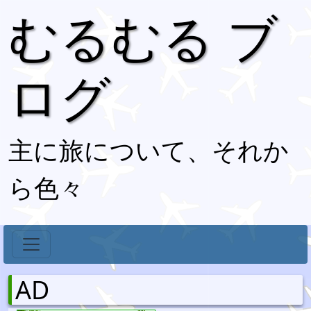
むるむる ブ
ログ
主に旅について、それか
ら色々
AD