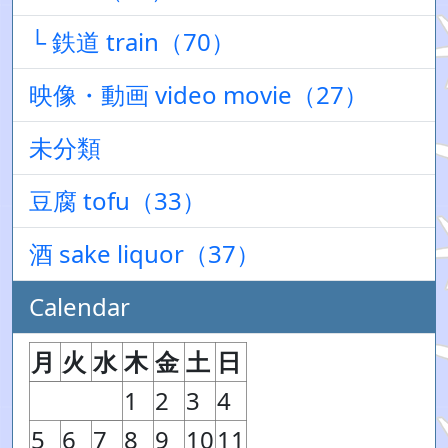
└ 鉄道 train（70）
映像・動画 video movie（27）
未分類
豆腐 tofu（33）
酒 sake liquor（37）
Calendar
月
火
水
木
金
土
日
1
2
3
4
5
6
7
8
9
10
11