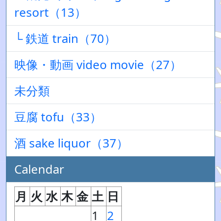
resort（13）
└ 鉄道 train（70）
映像・動画 video movie（27）
未分類
豆腐 tofu（33）
酒 sake liquor（37）
Calendar
月
火
水
木
金
土
日
1
2