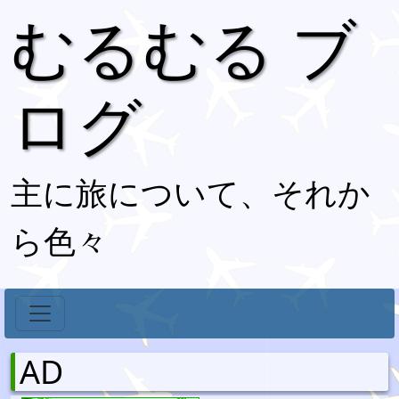
むるむる ブ
ログ
主に旅について、それか
ら色々
AD