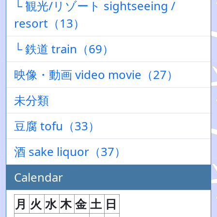
└ 観光/リゾート sightseeing /
resort（13）
└ 鉄道 train（69）
映像・動画 video movie（27）
未分類
豆腐 tofu（33）
酒 sake liquor（37）
Calendar
月
火
水
木
金
土
日