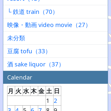
└ 鉄道 train（70）
映像・動画 video movie（27）
未分類
豆腐 tofu（33）
酒 sake liquor（37）
Calendar
月
火
水
木
金
土
日
1
2
3
4
5
6
7
8
9