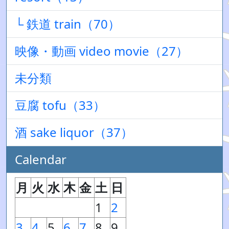
└ 鉄道 train（70）
映像・動画 video movie（27）
未分類
豆腐 tofu（33）
酒 sake liquor（37）
Calendar
月
火
水
木
金
土
日
1
2
3
4
5
6
7
8
9