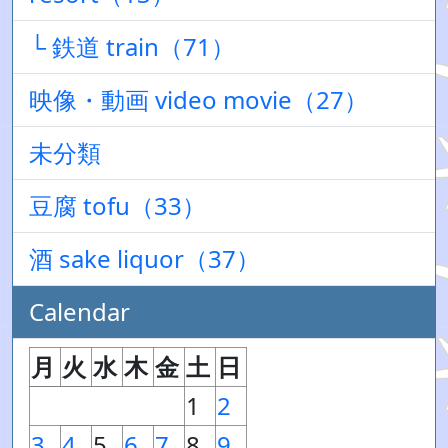
└ 鉄道 train（71）
映像・動画 video movie（27）
未分類
豆腐 tofu（33）
酒 sake liquor（37）
Calendar
月
火
水
木
金
土
日
1
2
3
4
5
6
7
8
9