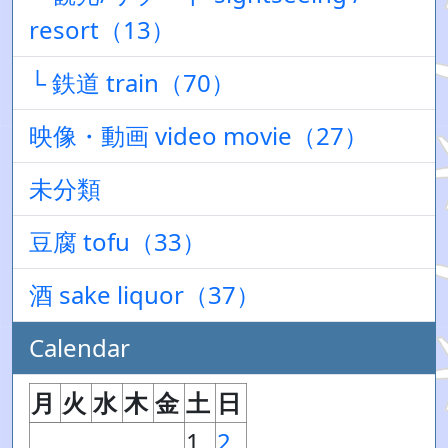
resort（13）
└ 鉄道 train（70）
映像・動画 video movie（27）
未分類
豆腐 tofu（33）
酒 sake liquor（37）
Calendar
月
火
水
木
金
土
日
1
2