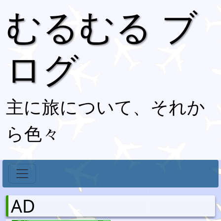
むるむる ブ
ログ
主に旅について、それか
ら色々
AD