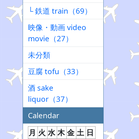
└ 鉄道 train（69）
映像・動画 video
movie（27）
未分類
豆腐 tofu（33）
酒 sake
liquor（37）
Calendar
月
火
水
木
金
土
日