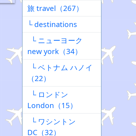
旅 travel（267）
└ destinations
└ ニューヨーク
new york（34）
└ ベトナム ハノイ
（22）
└ ロンドン
London（15）
└ ワシントン
DC（32）