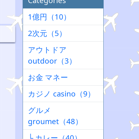
Categories
1億円（10）
2次元（5）
アウトドア
outdoor（3）
お金 マネー
カジノ casino（9）
グルメ
groumet（48）
└ カレー（40）