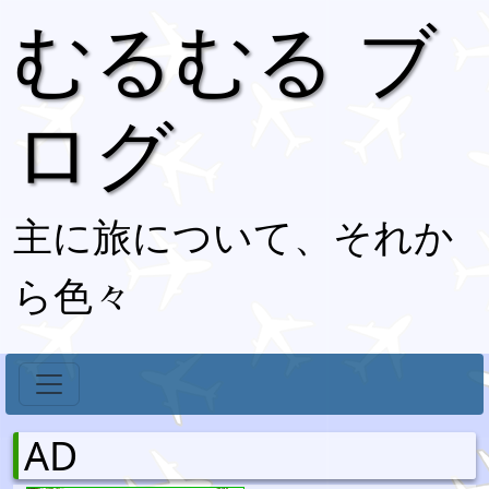
むるむる ブ
ログ
主に旅について、それか
ら色々
AD