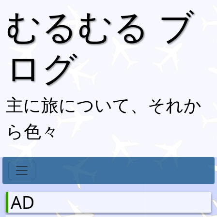
むるむる ブ
ログ
主に旅について、それか
ら色々
AD