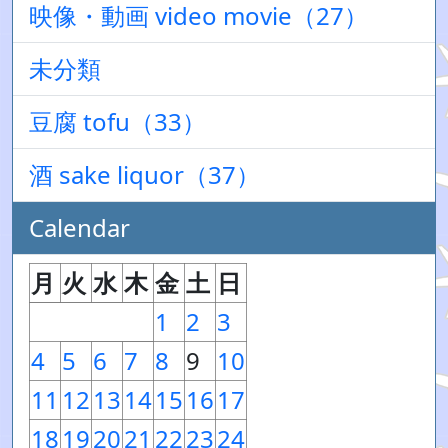
映像・動画 video movie（27）
未分類
豆腐 tofu（33）
酒 sake liquor（37）
Calendar
月
火
水
木
金
土
日
1
2
3
4
5
6
7
8
9
10
11
12
13
14
15
16
17
18
19
20
21
22
23
24