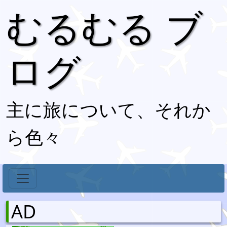
むるむる ブ
ログ
主に旅について、それか
ら色々
AD