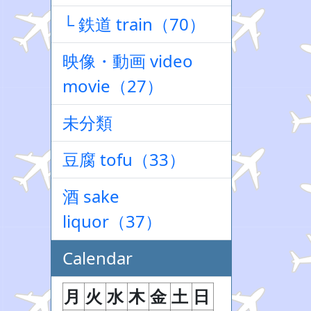
└ 鉄道 train（70）
映像・動画 video
movie（27）
未分類
豆腐 tofu（33）
酒 sake
liquor（37）
Calendar
月
火
水
木
金
土
日