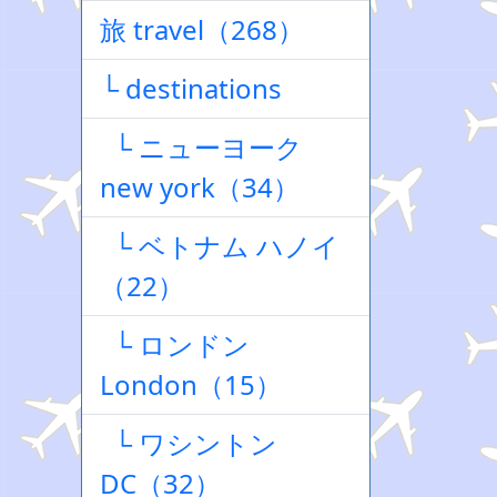
旅 travel（268）
└ destinations
└ ニューヨーク
new york（34）
└ ベトナム ハノイ
（22）
└ ロンドン
London（15）
└ ワシントン
DC（32）