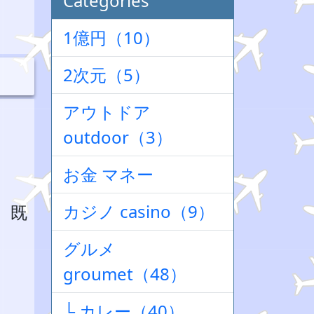
Categories
1億円（10）
2次元（5）
アウトドア
outdoor（3）
お金 マネー
カジノ casino（9）
。既
グルメ
groumet（48）
└ カレー（40）