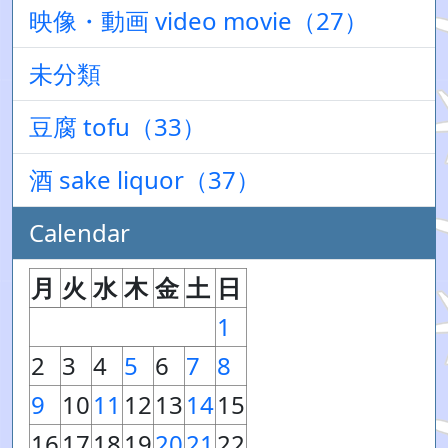
映像・動画 video movie（27）
未分類
豆腐 tofu（33）
酒 sake liquor（37）
Calendar
月
火
水
木
金
土
日
1
2
3
4
5
6
7
8
9
10
11
12
13
14
15
16
17
18
19
20
21
22