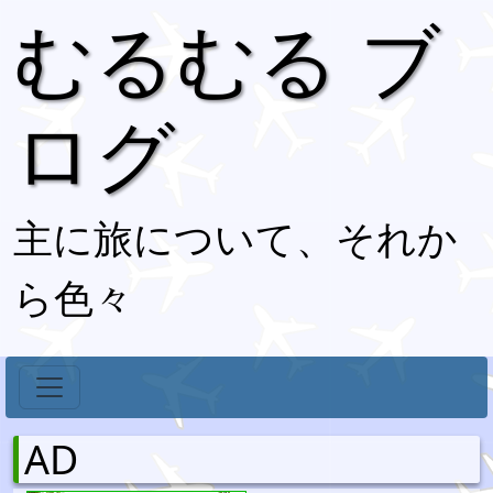
むるむる ブ
ログ
主に旅について、それか
ら色々
AD