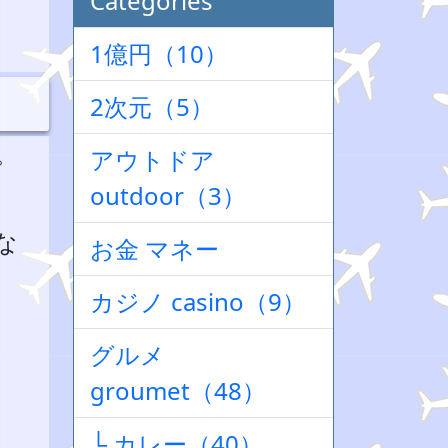
Categories
1億円（10）
2次元（5）
。
アウトドア
outdoor（3）
な
お金 マネー
カジノ casino（9）
グルメ
groumet（48）
└ カレー（40）