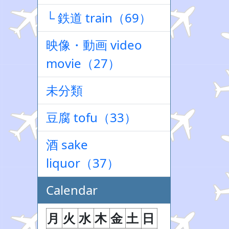
└ 鉄道 train（69）
映像・動画 video
movie（27）
未分類
豆腐 tofu（33）
酒 sake
liquor（37）
Calendar
月
火
水
木
金
土
日