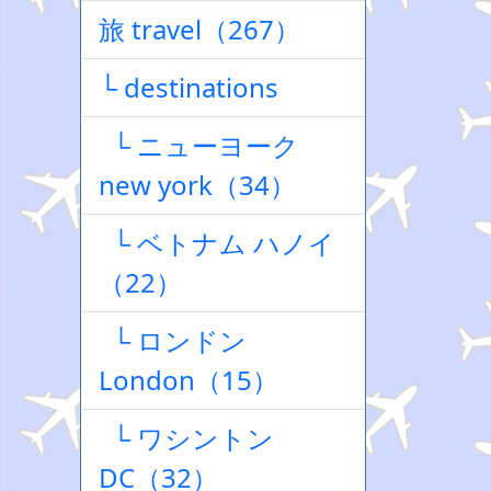
旅 travel（267）
└ destinations
└ ニューヨーク
new york（34）
└ ベトナム ハノイ
（22）
└ ロンドン
London（15）
└ ワシントン
DC（32）