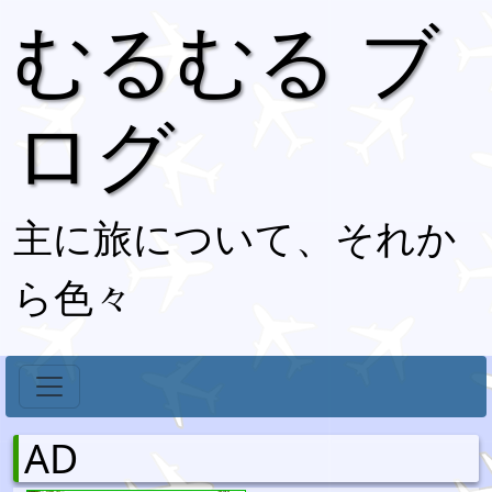
むるむる ブ
ログ
主に旅について、それか
ら色々
AD