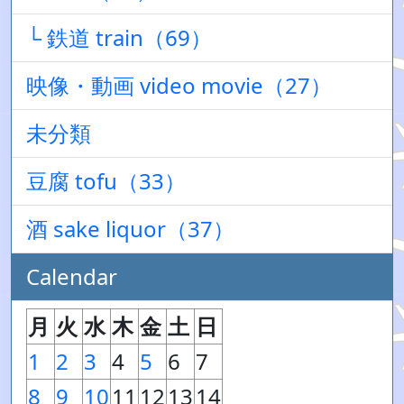
└ 鉄道 train（69）
映像・動画 video movie（27）
未分類
豆腐 tofu（33）
酒 sake liquor（37）
Calendar
月
火
水
木
金
土
日
1
2
3
4
5
6
7
8
9
10
11
12
13
14