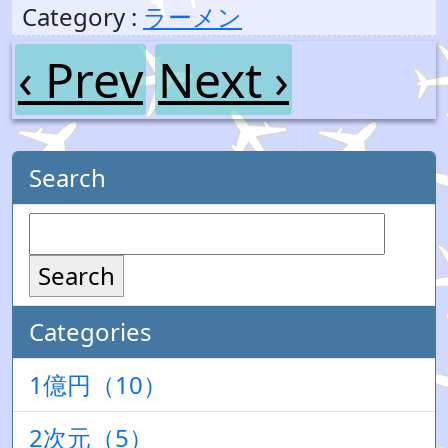
Category :
ラーメン
‹ Prev
Next ›
Search
Search
Categories
1億円（10）
2次元（5）