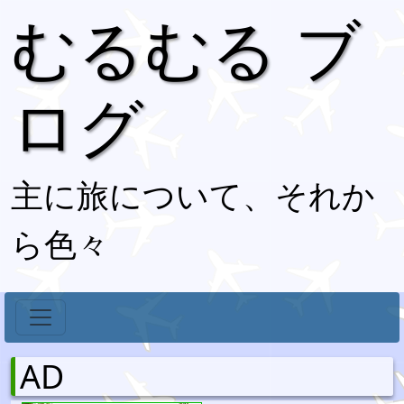
むるむる ブ
ログ
主に旅について、それか
ら色々
AD