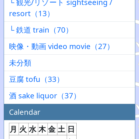
└ 観光/リゾート sightseeing /
resort（13）
└ 鉄道 train（70）
映像・動画 video movie（27）
未分類
豆腐 tofu（33）
酒 sake liquor（37）
Calendar
月
火
水
木
金
土
日