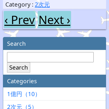
Category :
2次元
‹ Prev
Next ›
Search
Search
Categories
1億円（10）
2次元（5）