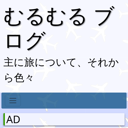
むるむる ブ
ログ
主に旅について、それか
ら色々
AD