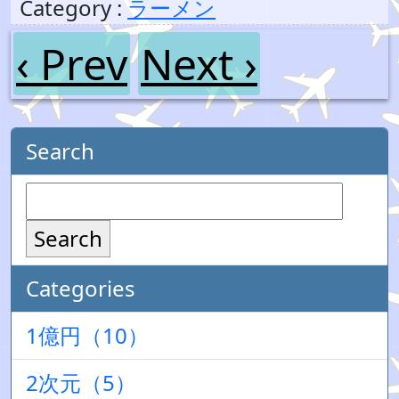
Category :
ラーメン
‹ Prev
Next ›
Search
Search
Categories
1億円（10）
2次元（5）