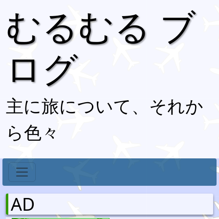
むるむる ブ
ログ
主に旅について、それか
ら色々
AD