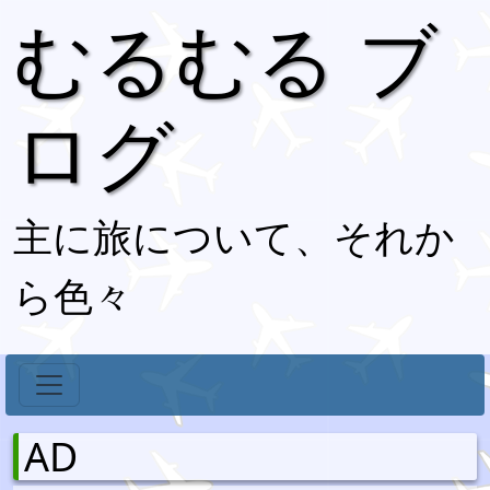
むるむる ブ
ログ
主に旅について、それか
ら色々
AD