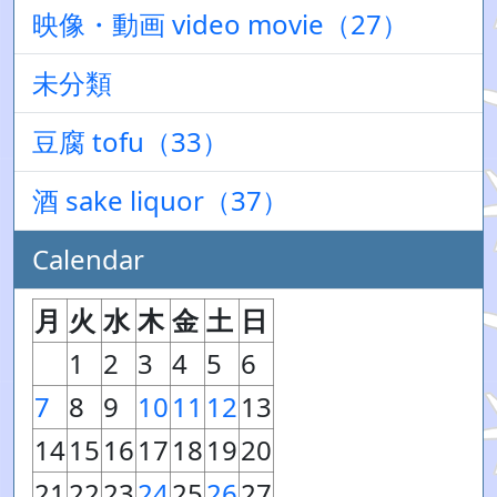
映像・動画 video movie（27）
未分類
豆腐 tofu（33）
酒 sake liquor（37）
Calendar
月
火
水
木
金
土
日
1
2
3
4
5
6
7
8
9
10
11
12
13
14
15
16
17
18
19
20
21
22
23
24
25
26
27