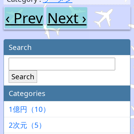
‹ Prev
Next ›
Search
Search
Categories
1億円（10）
2次元（5）