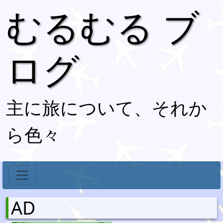
むるむる ブ
ログ
主に旅について、それか
ら色々
AD