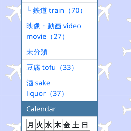
└ 鉄道 train（70）
映像・動画 video
movie（27）
未分類
豆腐 tofu（33）
酒 sake
liquor（37）
Calendar
月
火
水
木
金
土
日