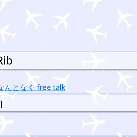
Rib
なんとなく free talk
油