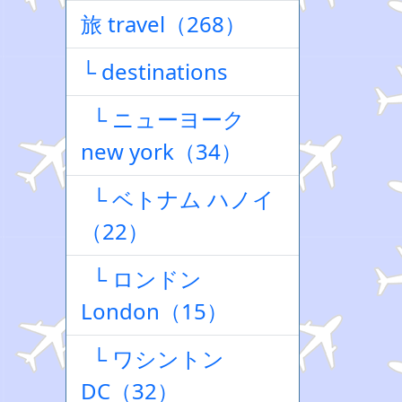
旅 travel（268）
└ destinations
└ ニューヨーク
new york（34）
└ ベトナム ハノイ
（22）
└ ロンドン
London（15）
└ ワシントン
DC（32）