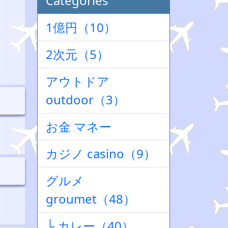
Categories
1億円（10）
2次元（5）
アウトドア
outdoor（3）
お金 マネー
カジノ casino（9）
グルメ
groumet（48）
└ カレー（40）