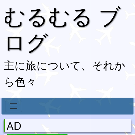
むるむる ブ
ログ
主に旅について、それか
ら色々
AD