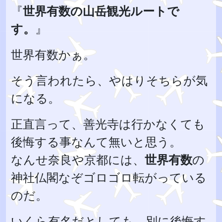
『
世界有数の山岳観光ルートで
す。
』
世界有数かぁ。
そう言われたら、やはりそちらが気
になる。
正直言って、善光寺は行かなくても
後悔する事なんて無いと思う。
なんせ奈良や京都には、
世界有数
の
神社仏閣なぞゴロゴロ転がっている
のだ。
いくら有名だとしても、別に後悔す