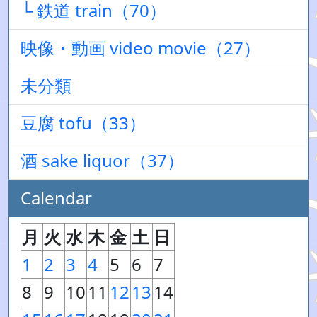
└ 鉄道 train（70）
映像・動画 video movie（27）
未分類
豆腐 tofu（33）
酒 sake liquor（37）
Calendar
月
火
水
木
金
土
日
1
2
3
4
5
6
7
8
9
10
11
12
13
14