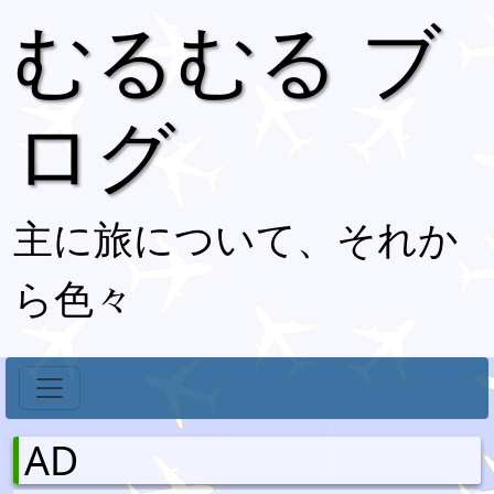
むるむる ブ
ログ
主に旅について、それか
ら色々
AD