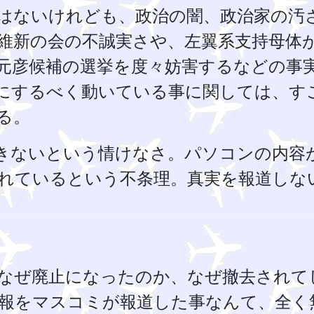
はないけれども、政治の闇、政治家の汚
維新の会の不誠実さや、左翼系支持母体
元彦候補の選挙を度々妨害するなどの事
にするべく動いている事に関しては、す
る。
きないという情けなさ。パソコンの内容
れているという不条理。真実を報道しな
なぜ廃止になったのか、なぜ撤去されて
報をマスコミが報道した事なんて、全く