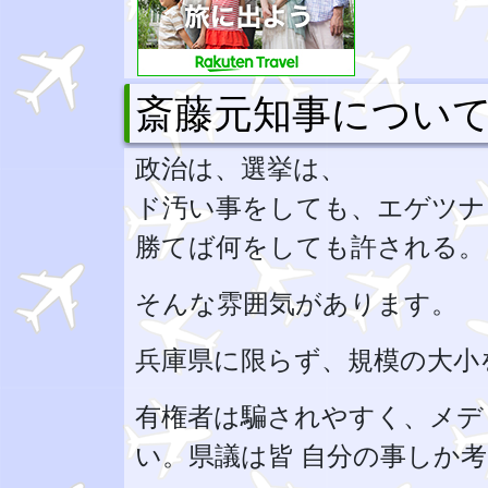
斎藤元知事につい
政治は、選挙は、
ド汚い事をしても、エゲツナ
勝てば何をしても許される。
そんな雰囲気があります。
兵庫県に限らず、規模の大小
有権者は騙されやすく、メデ
い。県議は皆 自分の事しか