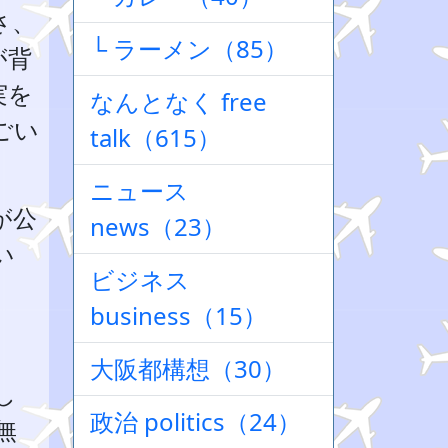
さ、
└ ラーメン（85）
が背
実を
なんとなく free
ごい
talk（615）
ニュース
が公
news（23）
い
ビジネス
business（15）
大阪都構想（30）
し
政治 politics（24）
無