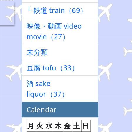
└ 鉄道 train（69）
映像・動画 video
movie（27）
未分類
豆腐 tofu（33）
酒 sake
liquor（37）
Calendar
月
火
水
木
金
土
日