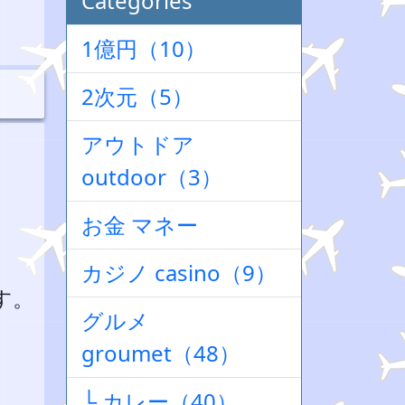
Categories
1億円（10）
2次元（5）
アウトドア
outdoor（3）
お金 マネー
カジノ casino（9）
す。
グルメ
groumet（48）
└ カレー（40）