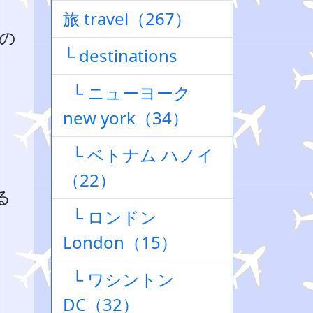
旅 travel（267）
の
└ destinations
└ ニューヨーク
new york（34）
└ ベトナム ハノイ
（22）
る
└ ロンドン
London（15）
└ ワシントン
DC（32）