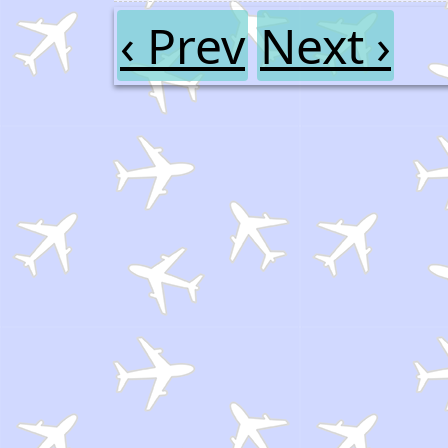
‹ Prev
Next ›