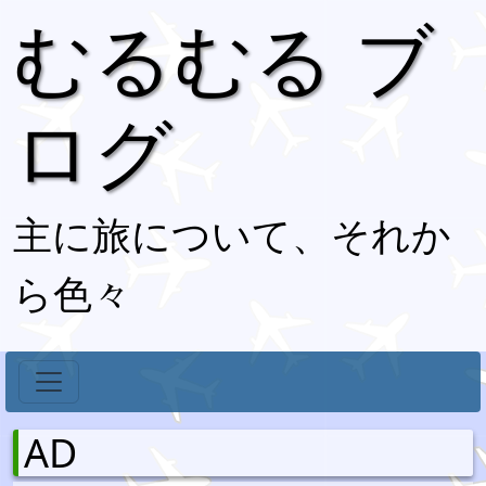
むるむる ブ
ログ
主に旅について、それか
ら色々
AD