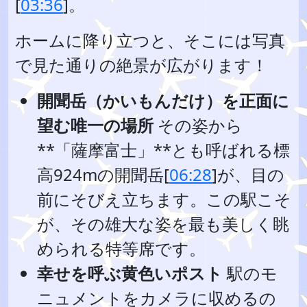
[
03:36
]。
ホームに降り立つと、そこには写真
で見た通りの絶景が広がります！
開聞岳（かいもんだけ）を正面に
望む唯一の場所
その姿から
**「薩摩富士」**とも呼ばれる標
高924mの開聞岳[
06:28
]が、目の
前にそびえ立ちます。この駅こそ
が、その雄大な姿を最も美しく眺
められる特等席です。
幸せを呼ぶ黄色いポスト
駅のモ
ニュメントをカメラに収めるの