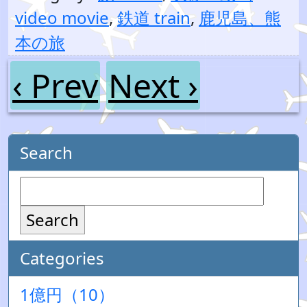
video movie
,
鉄道 train
,
鹿児島、熊
本の旅
‹ Prev
Next ›
Search
Search
Categories
1億円（10）