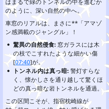
はまるで緑のトンネルの中を進むか
のように、深い自然の中へ。
車窓のリアルは、まさに**「アマゾ
ン感満載のジャングル」！
驚異の自然侵食:
窓ガラスには木
の枝でこすれたような細かい傷
[
07:40
]が。
トンネル内は真っ暗:
警灯すらな
く、懐かしさを通り越して驚くほ
どの真っ暗な岩トンネルを通過。
この区間こそが、指宿枕崎線が