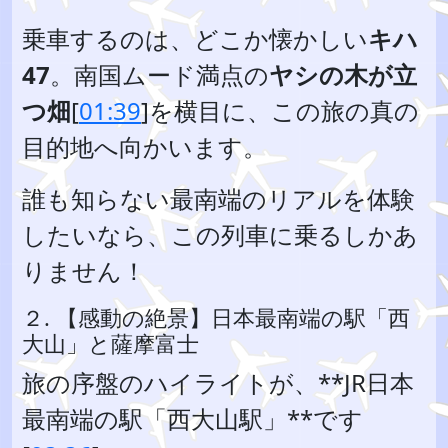
乗車するのは、どこか懐かしい
キハ
47
。南国ムード満点の
ヤシの木が立
つ畑
[
01:39
]を横目に、この旅の真の
目的地へ向かいます。
誰も知らない最南端のリアルを体験
したいなら、この列車に乗るしかあ
りません！
２. 【感動の絶景】日本最南端の駅「西
大山」と薩摩富士
旅の序盤のハイライトが、**JR日本
最南端の駅「西大山駅」**です