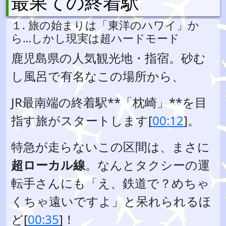
最果ての終着駅
１. 旅の始まりは「東洋のハワイ」か
ら…しかし現実は超ハードモード
鹿児島県の人気観光地・指宿。砂む
し風呂で有名なこの場所から、
JR最南端の終着駅**「枕崎」**を目
指す旅がスタートします[
00:12
]。
特急が走らないこの区間は、まさに
超ローカル線
。なんとタクシーの運
転手さんにも「え、鉄道で？めちゃ
くちゃ遠いですよ」と呆れられるほ
ど[
00:35
]！