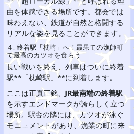
**「超ローカル線」**と呼ばれる理
由を体感できる場所です。都会では
味わえない、鉄道が自然と格闘する
リアルな姿を見ることができます。
４. 終着駅「枕崎」へ！最果ての漁師町
で最高のカツオを食らう
長い戦いを終え、列車はついに終着
駅**「枕崎駅」**に到着します。
ここは正真正銘、
JR最南端の終着駅
を示すエンドマークが誇らしく立つ
場所。駅舎の隣には、カツオが泳ぐ
モニュメントがあり、漁業の町に来