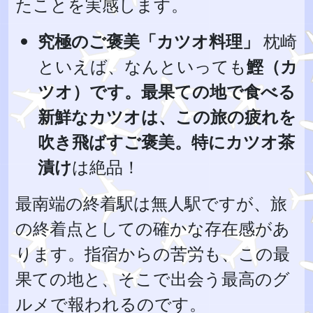
たことを実感します。
究極のご褒美「カツオ料理」
枕崎
といえば、なんといっても
鰹（カ
ツオ）です。最果ての地で食べる
新鮮なカツオは、この旅の疲れを
吹き飛ばすご褒美。特にカツオ茶
漬け
は絶品！
最南端の終着駅は無人駅ですが、旅
の終着点としての確かな存在感があ
ります。指宿からの苦労も、この最
果ての地と、そこで出会う最高のグ
ルメで報われるのです。