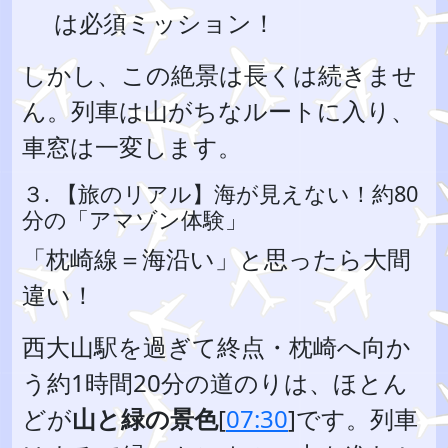
は必須ミッション！
しかし、この絶景は長くは続きませ
ん。列車は山がちなルートに入り、
車窓は一変します。
３. 【旅のリアル】海が見えない！約80
分の「アマゾン体験」
「枕崎線＝海沿い」と思ったら大間
違い！
西大山駅を過ぎて終点・枕崎へ向か
う約1時間20分の道のりは、ほとん
どが
山と緑の景色
[
07:30
]です。列車