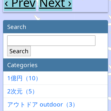
‹ Prev
Next ›
Search
Search
Categories
1億円（10）
2次元（5）
アウトドア outdoor（3）