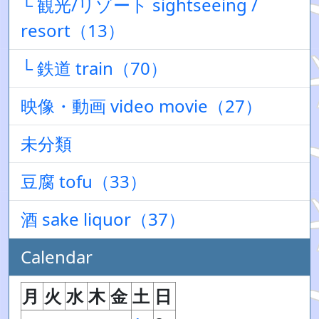
└ 観光/リゾート sightseeing /
resort（13）
└ 鉄道 train（70）
映像・動画 video movie（27）
未分類
豆腐 tofu（33）
酒 sake liquor（37）
Calendar
月
火
水
木
金
土
日