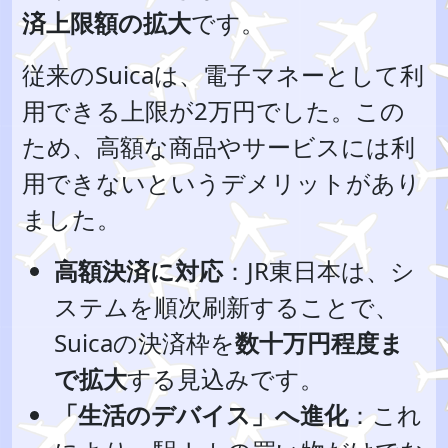
済上限額の拡大
です。
従来のSuicaは、電子マネーとして利
用できる上限が2万円でした。この
ため、高額な商品やサービスには利
用できないというデメリットがあり
ました。
高額決済に対応
：JR東日本は、シ
ステムを順次刷新することで、
Suicaの決済枠を
数十万円程度ま
で拡大
する見込みです。
「生活のデバイス」へ進化
：これ