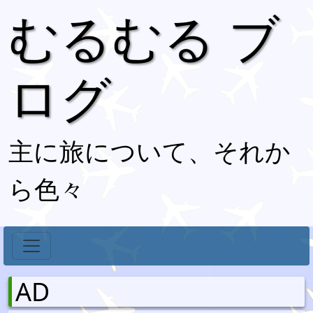
むるむる ブ
ログ
主に旅について、それか
ら色々
AD