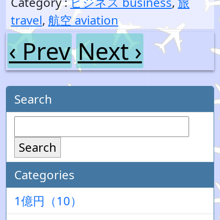
Category :
ビジネス business
,
旅
travel
,
航空 aviation
‹ Prev
Next ›
Search
Search
Categories
1億円（10）