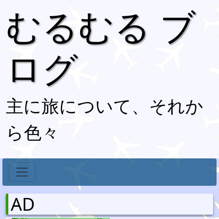
むるむる ブ
ログ
主に旅について、それか
ら色々
AD