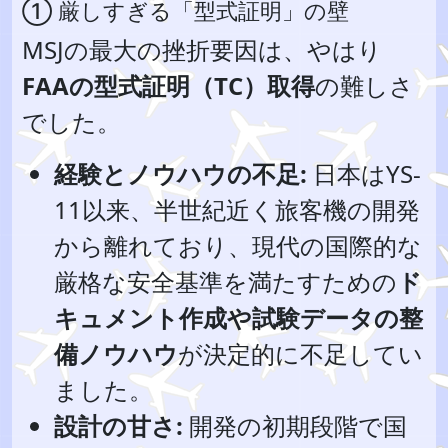
① 厳しすぎる「型式証明」の壁
MSJの最大の挫折要因は、やはり
FAAの型式証明（TC）取得
の難しさ
でした。
経験とノウハウの不足:
日本はYS-
11以来、半世紀近く旅客機の開発
から離れており、現代の国際的な
厳格な安全基準を満たすための
ド
キュメント作成や試験データの整
備ノウハウ
が決定的に不足してい
ました。
設計の甘さ:
開発の初期段階で国