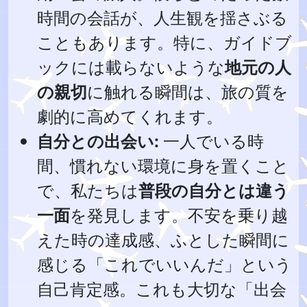
時間の会話が、人生観を揺さぶる
こともあります。特に、ガイドブ
ックには載らないような
地元の人
の親切
に触れる瞬間は、旅の質を
劇的に高めてくれます。
自分との出会い:
一人でいる時
間、慣れない環境に身を置くこと
で、私たちは
普段の自分とは違う
一面
を発見します。不安を乗り越
えた時の達成感、ふとした瞬間に
感じる「これでいいんだ」という
自己肯定感。これも大切な「出会