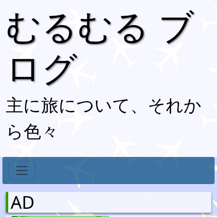
むるむる ブ
ログ
主に旅について、それか
ら色々
AD