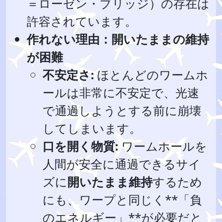
＝ローゼン・ブリッジ）の存在は
許容されています。
作れない理由：開いたままの維持
が困難
不安定さ:
ほとんどのワームホ
ールは非常に不安定で、光速
で通過しようとする前に崩壊
してしまいます。
口を開く物質:
ワームホールを
人間が安全に通過できるサイ
ズに
開いたまま維持
するため
にも、ワープと同じく**「負
のエネルギー」**が必要だと