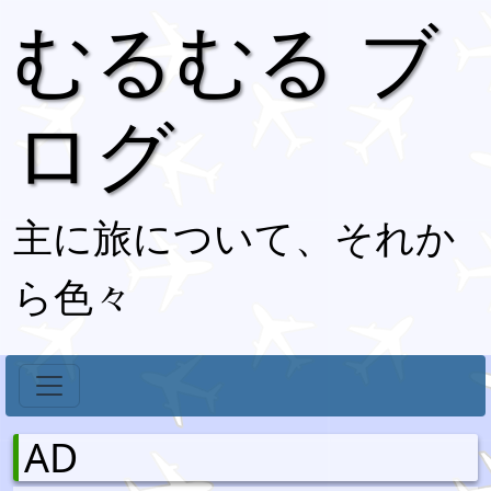
むるむる ブ
ログ
主に旅について、それか
ら色々
AD