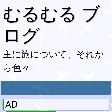
むるむる ブ
ログ
主に旅について、それか
ら色々
AD