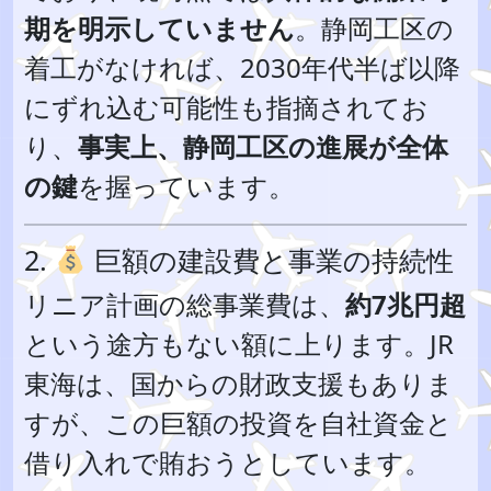
期を明示していません
。静岡工区の
着工がなければ、2030年代半ば以降
にずれ込む可能性も指摘されてお
り、
事実上、静岡工区の進展が全体
の鍵
を握っています。
2.
巨額の建設費と事業の持続性
リニア計画の総事業費は、
約7兆円超
という途方もない額に上ります。JR
東海は、国からの財政支援もありま
すが、この巨額の投資を自社資金と
借り入れで賄おうとしています。