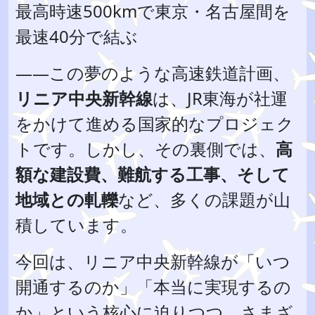
最高時速500kmで東京・名古屋間を
最速40分で結ぶ
――この夢のような高速鉄道計画、
リニア中央新幹線
は、JR東海が社運
をかけて進める国家的なプロジェク
トです。しかし、その裏側では、
高
額な建設費、難航する工事、そして
地域との軋轢
など、多くの課題が山
積しています。
今回は、リニア中央新幹線が「いつ
開通するのか」「本当に実現するの
か」という核心に迫りつつ、さまざ