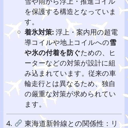
雪や雨から浮上・推進コイル
を保護する構造となっていま
す。
着氷対策:
浮上・案内用の超電
導コイルや地上コイルへの
雪
や氷の付着を防ぐ
ための、ヒ
ーターなどの対策が設計に組
み込まれています。従来の車
輪走行とは異なるため、独自
の厳重な対策が求められてい
ます。
4.
東海道新幹線との関係性：リ