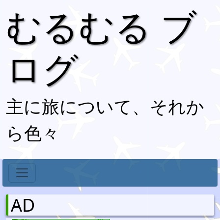
むるむる ブ
ログ
主に旅について、それか
ら色々
AD